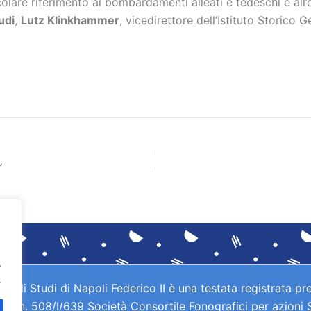
lare riferimento ai bombardamenti alleati e tedeschi e all’oc
udi
,
Lutz Klinkhammer
, vicedirettore dell’Istituto Storic
”
.
.
gli Studi di Napoli Federico II è una testata registrata pre
IAE n. 508/I/639 Società Consortile Fonografici per azioni