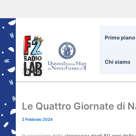
Vai
al
contenuto
Primo piano
Chi siamo
Le Quattro Giornate di N
2 Febbraio 2024
In occasione della
ricorrenza degli 80 anni della