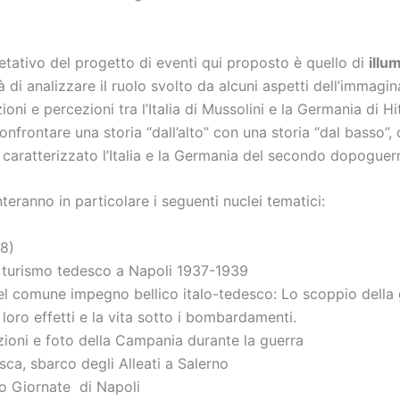
etativo del progetto di eventi qui proposto è quello di
illu
 di analizzare il ruolo svolto da alcuni aspetti dell’immaginar
zioni e percezioni tra l’Italia di Mussolini e la Germania di H
onfrontare una storia “dall’alto” con una storia “dal basso”,
ratterizzato l’Italia e la Germania del secondo dopoguerra i
teranno in particolare i seguenti nuclei tematici:
38)
i e turismo tedesco a Napoli 1937-1939
i nel comune impegno bellico italo-tedesco: Lo scoppio della
loro effetti e la vita sotto i bombardamenti.
izioni e foto della Campania durante la guerra
esca, sbarco degli Alleati a Salerno
ro Giornate di Napoli