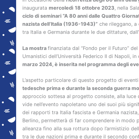
inaugurata
mercoledì
18 ottobre 2023
, nella Sala
ciclo di seminari “A 80 anni dalle Quattro Giorna
nazista dell’Italia (1936-1943)”
che rileggano, a d
tra Italia e Germania durante le due dittature, dall
La mostra
finanziata dal “Fondo per il Futuro” de
Umanistici dell’Università Federico II di Napoli, i
marzo 2024, è inserita nel programma degli event
L’aspetto particolare di questo progetto di eventi
tedesche prima e durante la seconda guerra mond
approccio sottesa al progetto consiste, alla luce de
vide nell’evento napoletano uno dei suoi più signif
dei rapporti tra Italia fascista e Germania nazista
Berlino, permetterà di far comprendere in modo pi
alleanza fino alla sua rottura dopo l’armistizio d
tra le due nazioni prima e durante il secondo confl