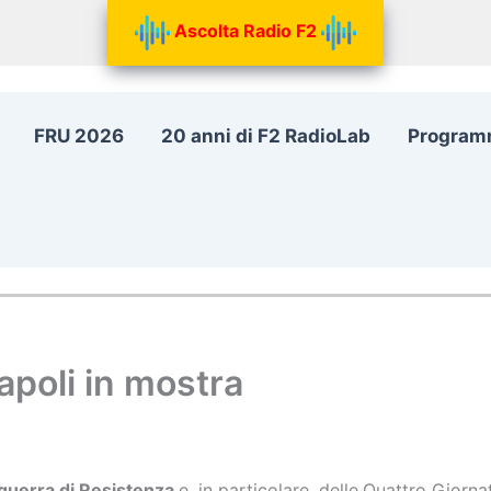
Ascolta Radio F2
FRU 2026
20 anni di F2 RadioLab
Program
apoli in mostra
 guerra di Resistenza
e, in particolare, delle
Quattro Giorna