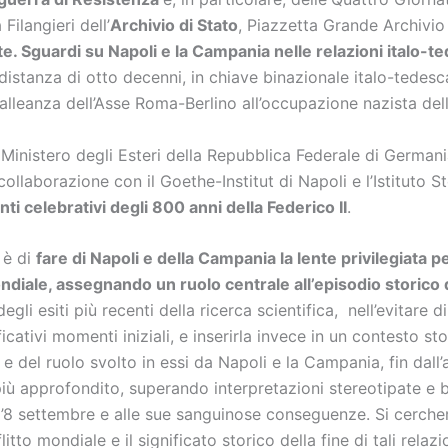
 Filangieri dell’
Archivio di Stato
, Piazzetta Grande Archivio 
te. Sguardi su Napoli e la Campania nelle relazioni italo-t
istanza di otto decenni, in chiave binazionale italo-tedesca 
’alleanza dell’Asse Roma-Berlino all’occupazione nazista dell’
l Ministero degli Esteri della Repubblica Federale di German
n collaborazione con il Goethe-Institut di Napoli e l’Istitut
i celebrativi degli 800 anni della Federico II
.
 è di
fare di Napoli e della Campania la lente privilegiata per
iale, assegnando un ruolo centrale all’episodio storico d
gli esiti più recenti della ricerca scientifica, nell’evitare d
icativi momenti iniziali, e inserirla invece in un contesto s
, e del ruolo svolto in essi da Napoli e la Campania, fin dal
ù approfondito, superando interpretazioni stereotipate e ba
ell’8 settembre e alle sue sanguinose conseguenze. Si cercher
itto mondiale e il significato storico della fine di tali rela