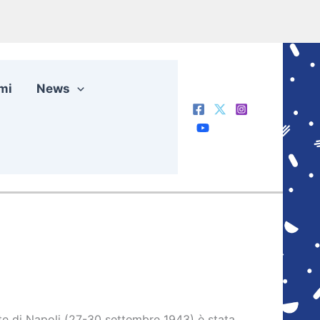
mi
News
te di Napoli (27-30 settembre 1943) è stata