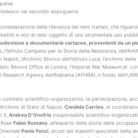
mpania
lo-tedesco nel secondo dopoguerra
 considerazione della rilevanza dei temi trattati, che rigu
ibattiti e non di rado oggetto di uno strumentale uso pubblic
udiovisive e documentarie cartacee, provenienti da un plurali
, l’Istituto Campano per la Storia della Resistenza, dell’An
i Napoli, l’Archivio Storico dell’Istituto Luce, l’archivio del
l Public Record Office di Londra, l’Imperial War Museum,di 
cal Research Agency dell’Alabama (AFHRA), il fondo dell’UNR
omitato scientifico-organizzativo, la partecipazione, accan
ll’Archivio di Stato di Napoli,
Candida Carrino
, al coordinato
 II,
Andrea D’Onofrio
(responsabile scientifico-organizzati
l’Asse
Fabio Romano
, all’esperto della storia delle occupaz
Orientale
Paolo Fonzi
, alcuni dei massimi specialisti della sto