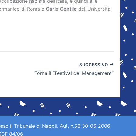
cupazione nazista dell’Italia, e quindi alle
o Germanico di Roma e
Carlo Gentile
dell’Università
SUCCESSIVO
Torna il “Festival del Management”
sso il Tribunale di Napoli. Aut. n.58 30-06-2006
 SCF 84/06