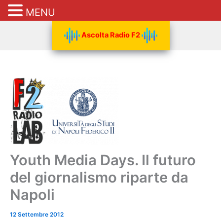
MENU
Vai
Ascolta Radio F2
al
contenuto
Youth Media Days. Il futuro
del giornalismo riparte da
Napoli
12 Settembre 2012