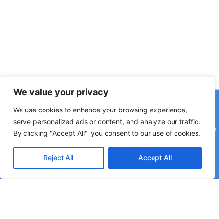
We value your privacy
Copyright © 2026 © F2 Radio Lab - Università degli Studi di
We use cookies to enhance your browsing experience,
Napoli Federico II è una testata registrata presso il Tribunale di
serve personalized ads or content, and analyze our traffic.
Napoli. Aut. n.58 30-06-2006 Licenza SIAE n. 508/I/639 Società
By clicking "Accept All", you consent to our use of cookies.
Consortile Fonografici per azioni SCF 84/06
Reject All
Accept All
Direttore Editoriale: Rettore Matteo Lorito | Direttore Responsabile: Maria Esposito
Coordinatore di Redazione: Pier Luigi Razzano | Segreteria di Redazione: Corinne
Montano