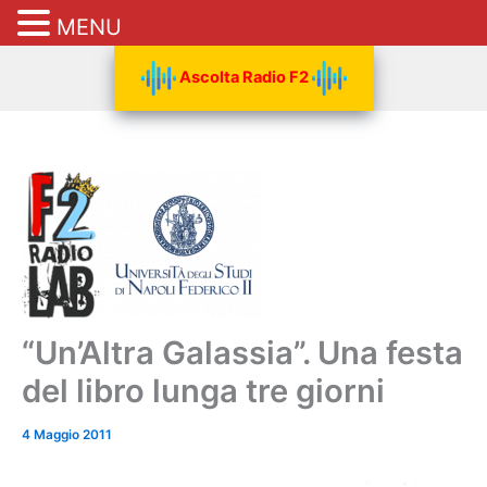
MENU
Vai
Ascolta Radio F2
al
contenuto
“Un’Altra Galassia”. Una festa
del libro lunga tre giorni
4 Maggio 2011