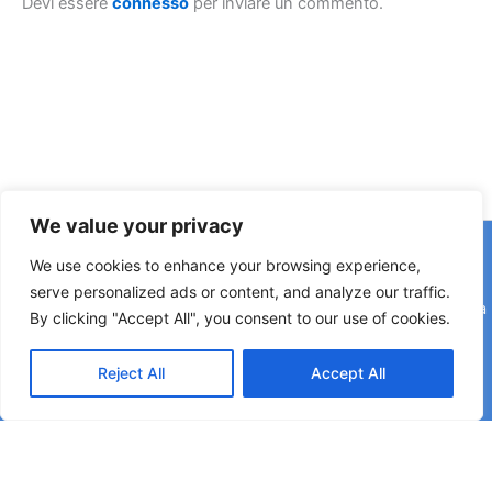
Devi essere
connesso
per inviare un commento.
We value your privacy
Copyright © 2026 © F2 Radio Lab - Università degli Studi di
We use cookies to enhance your browsing experience,
Napoli Federico II è una testata registrata presso il Tribunale di
serve personalized ads or content, and analyze our traffic.
Napoli. Aut. n.58 30-06-2006 Licenza SIAE n. 508/I/639 Società
By clicking "Accept All", you consent to our use of cookies.
Consortile Fonografici per azioni SCF 84/06
Reject All
Accept All
Direttore Editoriale: Rettore Matteo Lorito | Direttore Responsabile: Maria Esposito
Coordinatore di Redazione: Pier Luigi Razzano | Segreteria di Redazione: Corinne
Montano