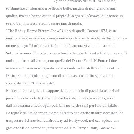
Quando parliamo di “cult” nel cinema,
solitamente ci riferiamo a pellicole belle, magari di non grandissima
qualità, ma che hanno avuto il pregio di segnare un’epoca, di lasciare un
segno ben impresso e non passare mai di moda.
“The Rocky Horror Picture Show” è uno di quelli. Datato 1975, è un
musical che crea sempre nuovi e numerosi fan per la sua forza dirompente e
un messaggio “don’t dream it, but be it”, ancora vivo nei nostri anni.
Sullo schermo si incrociano casualmente le vite di Janet e Brad, una coppia
molto pudica e all’antica, con quella del Dottor Frank-N-Furter. I due
innamorati trovano rifugio da un temporale nel castello dell’eccentrico
Dottor Frank proprio nel giorno di un’occasione molto speciale: la
convention dei “trans-vestiti”.
Nonostante la voglia di scappare da quel mondo di pazzi, Janet e Brad
passeranno la notte lì, tra uomini in babydoll e tacchi a spillo, servi
dall’aria strana e freak equivoci. Una notte che sarà per loro un inizio.
La regia è di Jim Sharman, uomo di teatro che anche in altre occasioni ha
trasportato dei musical da Brodway ad Hollywood; nel cast spicca una
giovane Susan Sarandon, affiancata da Tim Curry e Barry Bostwick.