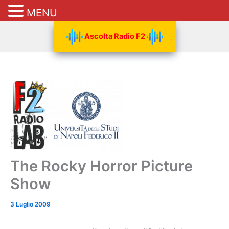
MENU
Vai
Ascolta Radio F2
al
contenuto
The Rocky Horror Picture
Show
3 Luglio 2009