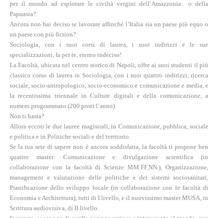
per il mondo ad esplorare le civiltà vergini dell’Amazzonia
o della
Papuasia?
Ancora non hai deciso se lavorare affinché l’Italia sia un paese più equo o
un paese con più fiction?
Sociologia, con i suoi corsi di laurea, i suoi indirizzi e le sue
specializzazioni, fa per te, eterno indeciso!
La Facoltà, ubicata nel centro storico di Napoli, offre ai suoi studenti il più
classico corso di laurea in Sociologia, con i suoi quattro indirizzi, ricerca
sociale, socio-antropologico, socio-economico e comunicazione e media, e
la recentissima triennale in Culture digitali e della comunicazione, a
numero programmato (200 posti l’anno).
Non ti basta?
Allora eccoti le due lauree magistrali, in Comunicazione, pubblica, sociale
e politica e in Politiche sociali e del territorio.
Se la tua sete di sapere non è ancora soddisfatta, la facoltà ti propone ben
quattro master: Comunicazione e divulgazione scientifica (
in
collaborazione con la facoltà di Scienze MM.FF.NN.),
Organizzazione,
management e valutazione delle politiche e dei sistemi sociosanitari,
Pianificazione dello sviluppo locale (in collaborazione con le facoltà di
Economia e Architettura), tutti di I livello, e il nuovissimo master MUSA, in
Scrittura audiovisiva, di II livello.