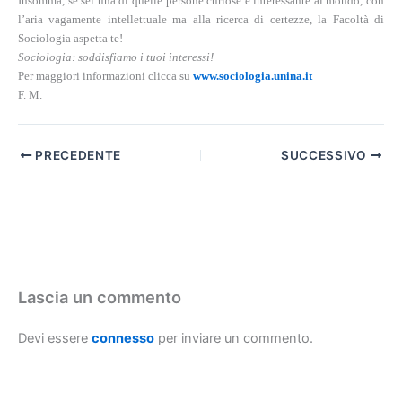
Insomma, se sei una di quelle persone curiose e interessante al mondo, con
l’aria vagamente intellettuale ma alla ricerca di certezze, la Facoltà di
Sociologia aspetta te!
Sociologia: soddisfiamo i tuoi interessi!
Per maggiori informazioni clicca su
www.sociologia.unina.it
F. M.
PRECEDENTE
SUCCESSIVO
Lascia un commento
Devi essere
connesso
per inviare un commento.