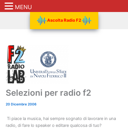
MENU
Vai
Ascolta Radio F2
al
contenuto
Selezioni per radio f2
20 Dicembre 2006
Ti piace la musica, hai sempre sognato di lavorare in una
radio, di fare lo speaker o editare qualcosa di tuo?