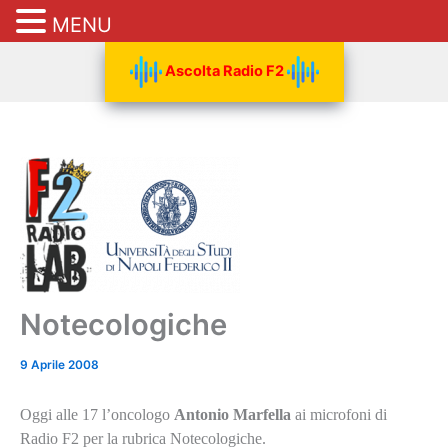
MENU
Vai
Ascolta Radio F2
al
contenuto
Notecologiche
9 Aprile 2008
Oggi alle 17 l’oncologo
Antonio Marfella
ai microfoni di
Radio F2 per la rubrica Notecologiche.