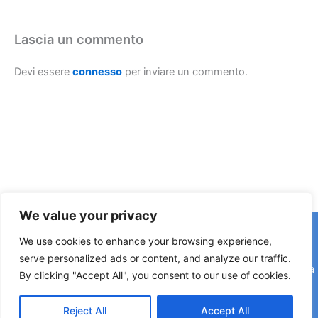
Lascia un commento
Devi essere
connesso
per inviare un commento.
We value your privacy
Copyright © 2026 © F2 Radio Lab - Università degli Studi di
We use cookies to enhance your browsing experience,
Napoli Federico II è una testata registrata presso il Tribunale di
serve personalized ads or content, and analyze our traffic.
Napoli. Aut. n.58 30-06-2006 Licenza SIAE n. 508/I/639 Società
By clicking "Accept All", you consent to our use of cookies.
Consortile Fonografici per azioni SCF 84/06
Reject All
Accept All