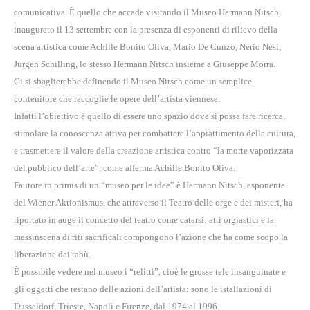
comunicativa. È quello che accade visitando il Museo Hermann Nitsch,
inaugurato il 13 settembre con la presenza di esponenti di rilievo della
scena artistica come Achille Bonito Oliva, Mario De Cunzo, Nerio Nesi,
Jurgen Schilling, lo stesso Hermann Nitsch insieme a Giuseppe Morra.
Ci si sbaglierebbe definendo il Museo Nitsch come un semplice
contenitore che raccoglie le opere dell’artista viennese.
Infatti l’obiettivo è quello di essere uno spazio dove si possa fare ricerca,
stimolare la conoscenza attiva per combattere l’appiattimento della cultura,
e trasmettere il valore della creazione artistica contro “la morte vaporizzata
del pubblico dell’arte”, come afferma Achille Bonito Oliva.
Fautore in primis di un “museo per le idee” è Hermann Nitsch, esponente
del Wiener Aktionismus, che attraverso il Teatro delle orge e dei misteri, ha
riportato in auge il concetto del teatro come catarsi: atti orgiastici e la
messinscena di riti sacrificali compongono l’azione che ha come scopo la
liberazione dai tabù.
È possibile vedere nel museo i “relitti”, cioè le grosse tele insanguinate e
gli oggetti che restano delle azioni dell’artista: sono le istallazioni di
Dusseldorf, Trieste, Napoli e Firenze, dal 1974 al 1996.