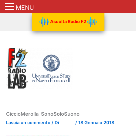
MENU
Vai
Ascolta Radio F2
al
contenuto
CiccioMerolla_SonoSoloSuono
Lascia un commento
/ Di
/
18 Gennaio 2018