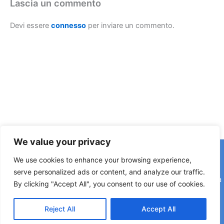
Lascia un commento
Devi essere
connesso
per inviare un commento.
We value your privacy
Copyright © 2026 © F2 Radio Lab - Università degli Studi di
We use cookies to enhance your browsing experience,
Napoli Federico II è una testata registrata presso il Tribunale di
serve personalized ads or content, and analyze our traffic.
Napoli. Aut. n.58 30-06-2006 Licenza SIAE n. 508/I/639 Società
By clicking "Accept All", you consent to our use of cookies.
Consortile Fonografici per azioni SCF 84/06
Reject All
Accept All