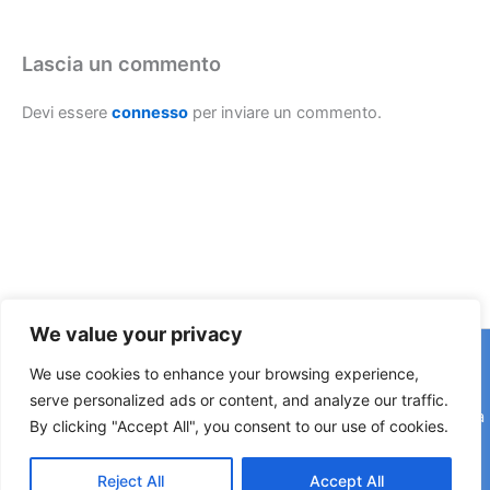
Lascia un commento
Devi essere
connesso
per inviare un commento.
We value your privacy
Copyright © 2026 © F2 Radio Lab - Università degli Studi di
We use cookies to enhance your browsing experience,
Napoli Federico II è una testata registrata presso il Tribunale di
serve personalized ads or content, and analyze our traffic.
Napoli. Aut. n.58 30-06-2006 Licenza SIAE n. 508/I/639 Società
By clicking "Accept All", you consent to our use of cookies.
Consortile Fonografici per azioni SCF 84/06
Reject All
Accept All