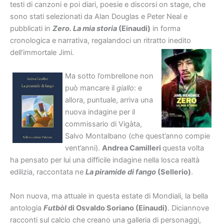
testi di canzoni e poi diari, poesie e discorsi on stage, che
sono stati selezionati da Alan Douglas e Peter Neal e
pubblicati in
Zero. La mia storia
(Einaudi)
in forma
cronologica e narrativa, regalandoci un ritratto inedito
dell’immortale Jimi.
Ma sotto l’ombrellone non
può mancare il
giallo
: e
allora, puntuale, arriva una
nuova indagine per il
commissario di Vigàta,
Salvo Montalbano (che quest’anno compie
vent’anni).
Andrea Camilleri
questa volta
ha pensato per lui una difficile indagine nella losca realtà
edilizia, raccontata ne
La piramide di fango
(Sellerio)
.
Non nuova, ma attuale in questa estate di Mondiali, la bella
antologia
Futbòl
di Osvaldo Soriano (Einaudi)
. Diciannove
racconti sul calcio che creano una galleria di personaggi,