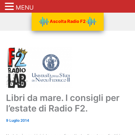
MENU
Vai
Ascolta Radio F2
al
contenuto
Libri da mare. I consigli per
l’estate di Radio F2.
9 Luglio 2014