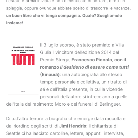
L’estate è ormai iniziata e non dimenticate di portare, diretti in
spiaggia, oppure ovunque abbiate scelto di trascorre le vacanze,
un buon libro che vi tenga compagnia. Quale? Scegliamolo
insieme!
Il 3 luglio scorso, è stato premiato a Villa
Giulia il vincitore dell’edizione 2014 del
Premio Strega,
Francesco Piccolo, con il
romanzo
Il desiderio di essere come tutti
(Einaudi)
: una autobiografia allo stesso
tempo personale e collettiva, un ritratto di
sé e dell’Italia presente, in cui le vicende
personali dell’autore si intrecciano a quelle
dell’Italia del rapimento Moro e dei funerali di Berlinguer.
Di tutt’altro tenore la biografia che emerge dalla raccolta e
dal riordino degli scritti di
Jimi Hendrix
: il chitarrista di
Seattle ci ha lasciato cartoline, lettere, appunti, interviste,