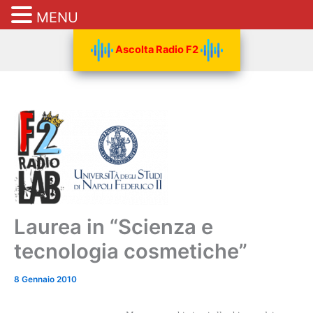
MENU
Vai
Ascolta Radio F2
al
contenuto
Laurea in “Scienza e
tecnologia cosmetiche”
8 Gennaio 2010