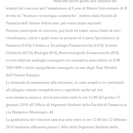
Mancano pochi giorni alla chiusura dei
termini del concorso per l’ammissione al Corso di Master Universitario di II
livello in “Scienza e tecnologia cosmetiche”, indetto dalla Facoltà di
Farmacia dell’Ateneo federiciano, per venticinque aspiranti.
Possono partecipare al concorso, per titoli ed esami, senza limiti di età e
cittadinanza, coloro i quali siano in possesso di Laurea Specialistica in
Farmacia (14/S), Chimica e Tecnologia Farmaceutiche (14/S), Scienze
Chimiche (62/S), Biologia (6/S), Biotecnologiche Farmaceutiche (9/S)
ovvero diplomi analoghi conseguiti con normativa antecedente al D.M.
509/1999 o titolo equipollente conseguito in uno degli Stati Membri
dell’Unione Europea.
La domanda di ammissione alla selezione, in carta semplice in conformità
all’allegato schema esemplificativo, reperibile anche sul sito
www.farmacia.unina.it, dovrà pervenire entro le ore 12.00 del giorno 15
gennaio 2010 all’Ufficio di Segreteria Studenti della Facoltà di Farmacia in
via Domenico Montesano, 49.
La graduatoria dei vincitori sarà resa nota entro le ore 12.00 del 12 febbraio
2010 mediante affissione presso l’Albo della Segreteria Studenti della