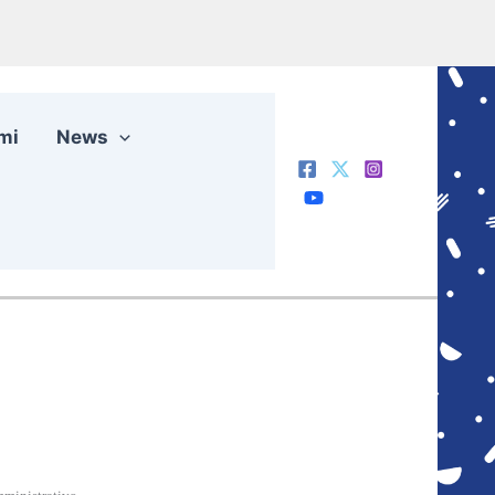
mi
News