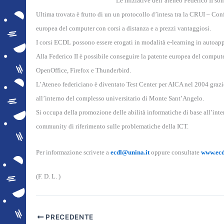
Le iniziative dell’ateneo Federico II so
Ultima trovata è frutto di un un protocollo d’intesa tra la CRUI – Con
europea del computer con corsi a distanza e a prezzi vantaggiosi.
I corsi ECDL possono essere erogati in modalità e-learning in autoapp
Alla Federico II è possibile conseguire la patente europea del comput
OpenOffice, Firefox e Thunderbird.
L’Ateneo federiciano è diventato Test Center per AICA nel 2004 grazie
all’interno del complesso universitario di Monte Sant’Angelo.
Si occupa della promozione delle abilità informatiche di base all’inte
community di riferimento sulle problematiche della ICT.
Per informazione scrivete a
ecdl@unina.it
oppure consultate
www.ecd
(F. D. L. )
PRECEDENTE