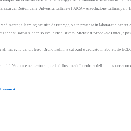
no sempre più orientate verso offerte vantaggiose per studenti e personale tecnico a
ferenza dei Rettori delle Università Italiane e l’AICA – Associazione Italiana per l’
rendimento; e-learning assistito da tutoraggio e in presenza in laboratorio con un 
er anche su software open source: oltre ai sistemi Microsoft Windows e Office, è po
 all’impegno del professor Bruno Fadini, a cui oggi è dedicato il laboratorio ECDL c
rno dell’Ateneo e nel territorio; della diffusione della cultura dell’open source co
l.unina.it