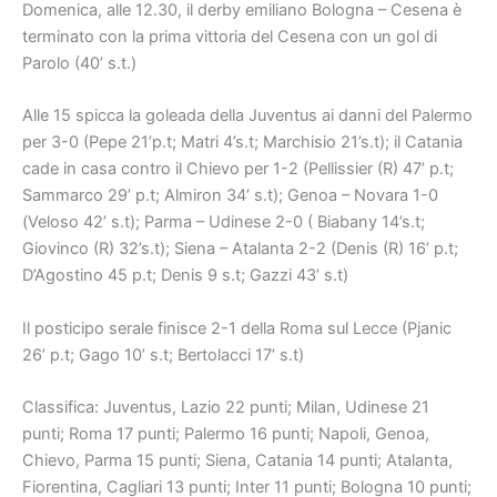
Domenica, alle 12.30, il derby emiliano Bologna – Cesena è
terminato con la prima vittoria del Cesena con un gol di
Parolo (40’ s.t.)
Alle 15 spicca la goleada della Juventus ai danni del Palermo
per 3-0 (Pepe 21’p.t; Matri 4’s.t; Marchisio 21’s.t); il Catania
cade in casa contro il Chievo per 1-2 (Pellissier (R) 47’ p.t;
Sammarco 29’ p.t; Almiron 34’ s.t); Genoa – Novara 1-0
(Veloso 42’ s.t); Parma – Udinese 2-0 ( Biabany 14’s.t;
Giovinco (R) 32’s.t); Siena – Atalanta 2-2 (Denis (R) 16’ p.t;
D’Agostino 45 p.t; Denis 9 s.t; Gazzi 43’ s.t)
Il posticipo serale finisce 2-1 della Roma sul Lecce (Pjanic
26’ p.t; Gago 10’ s.t; Bertolacci 17’ s.t)
Classifica: Juventus, Lazio 22 punti; Milan, Udinese 21
punti; Roma 17 punti; Palermo 16 punti; Napoli, Genoa,
Chievo, Parma 15 punti; Siena, Catania 14 punti; Atalanta,
Fiorentina, Cagliari 13 punti; Inter 11 punti; Bologna 10 punti;