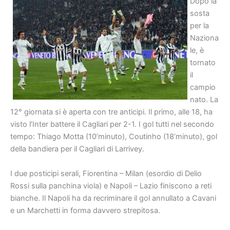
Dopo la
sosta
per la
Naziona
le, è
tornato
il
campio
nato. La
12° giornata si è aperta con tre anticipi. Il primo, alle 18, ha
visto l’Inter battere il Cagliari per 2-1. I gol tutti nel secondo
tempo: Thiago Motta (10’minuto), Coutinho (18’minuto), gol
della bandiera per il Cagliari di Larrivey.
I due posticipi serali, Fiorentina – Milan (esordio di Delio
Rossi sulla panchina viola) e Napoli – Lazio finiscono a reti
bianche. Il Napoli ha da recriminare il gol annullato a Cavani
e un Marchetti in forma davvero strepitosa.