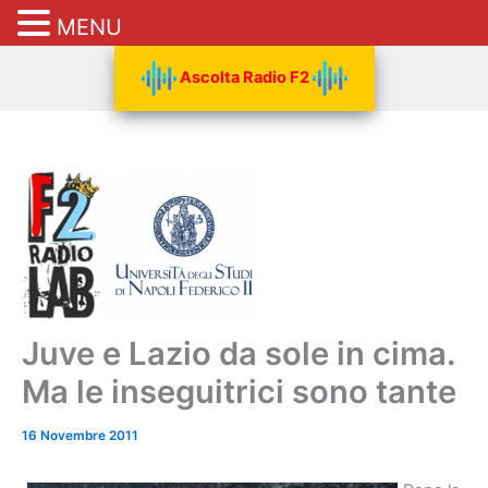
MENU
Vai
Ascolta Radio F2
al
contenuto
Juve e Lazio da sole in cima.
Ma le inseguitrici sono tante
16 Novembre 2011