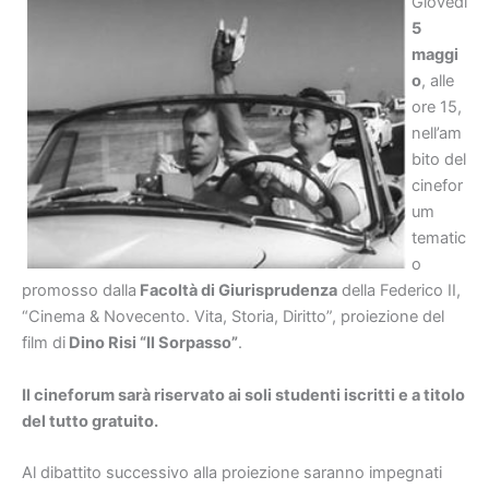
Giovedì
5
maggi
o
, alle
ore 15,
nell’am
bito del
cinefor
um
tematic
o
promosso dalla
Facoltà di Giurisprudenza
della Federico II,
“Cinema & Novecento. Vita, Storia, Diritto”, proiezione del
film di
Dino Risi “Il Sorpasso”
.
Il cineforum sarà riservato ai soli studenti iscritti e a titolo
del tutto gratuito.
Al dibattito successivo alla proiezione saranno impegnati