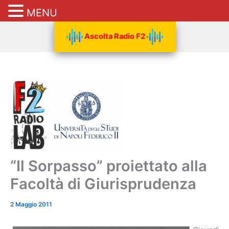
MENU
Vai
Ascolta Radio F2
al
contenuto
“Il Sorpasso” proiettato alla
Facoltà di Giurisprudenza
2 Maggio 2011