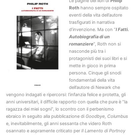
Le pagine dei libri di
Philip
Roth
hanno sempre ospitato
eventi della vita dell’autore
trasfigurati in narrativa
d’invenzione. Ma con “
I Fatti.
Autobiografia di un
romanziere
”, Roth non si
nasconde più tra i
protagonisti dei suoi libri e si
mette in gioco in prima
persona. Cinque gli snodi
fondamentali della vita
dell’autore di Newark che
vengono indagati e ripercorsi: l’infanzia felice e protetta, gli
anni universitari, il difficile rapporto con quella che pure è “la
ragazza dei miei sogni”, lo scontro con il perbenismo
ebraico in seguito alla pubblicazione di
Goodbye, Columbus
e, inevitabilmente, gli anni sessanta che videro Roth
osannato e aspramente criticato per
Il Lamento di Portnoy