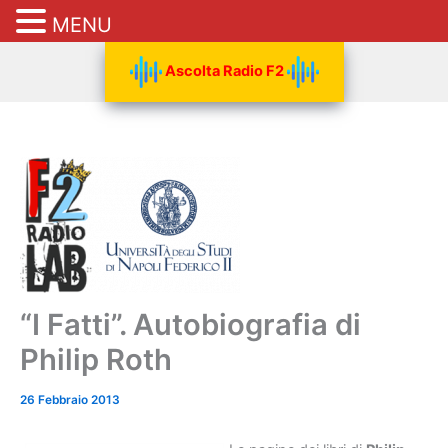
MENU
Vai
Ascolta Radio F2
al
contenuto
“I Fatti”. Autobiografia di
Philip Roth
26 Febbraio 2013