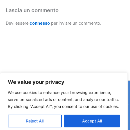
Lascia un commento
Devi essere
connesso
per inviare un commento.
We value your privacy
Copyright © 2026 © F2 Radio Lab - Università degli Studi di
We use cookies to enhance your browsing experience,
Napoli Federico II è una testata registrata presso il Tribunale di
serve personalized ads or content, and analyze our traffic.
Napoli. Aut. n.58 30-06-2006 Licenza SIAE n. 508/I/639 Società
By clicking "Accept All", you consent to our use of cookies.
Consortile Fonografici per azioni SCF 84/06
Reject All
Accept All