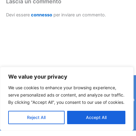
Lascia un commento
Devi essere
connesso
per inviare un commento.
We value your privacy
Copyright © 2026 © F2 Radio Lab - Università degli Studi di
We use cookies to enhance your browsing experience,
Napoli Federico II è una testata registrata presso il Tribunale di
serve personalized ads or content, and analyze our traffic.
Napoli. Aut. n.58 30-06-2006 Licenza SIAE n. 508/I/639 Società
By clicking "Accept All", you consent to our use of cookies.
Consortile Fonografici per azioni SCF 84/06
Reject All
Accept All
Direttore Editoriale: Rettore Matteo Lorito | Direttore Responsabile: Maria Esposito