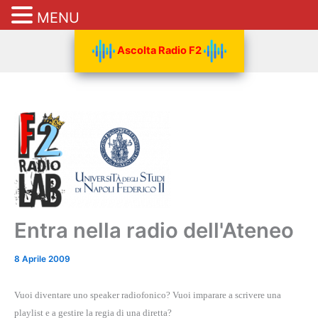
MENU
Vai
Ascolta Radio F2
al
contenuto
Entra nella radio dell'Ateneo
8 Aprile 2009
Vuoi diventare uno speaker radiofonico? Vuoi imparare a scrivere una
playlist e a gestire la regia di una diretta?