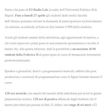
Entra a far parte di
F2 Radio Lab
, la radio dell’Università Federico II di
Napoli.
Fino a lunedì 27 aprile
gli studenti delle tredici facoltà
dell’Ateneo potranno inviare la domanda di partecipazione esclusivamente
via internet, accedendo al form on line tramite il PIN dello studente.
A tutti gli studenti amanti della radiofonia, agli appassionati di musica, a
chi vuole muovere i primi passi in una redazione giornalistica è rivolto il
bando che, alla quarta edizione, darà la possibilità a
un massimo di 60
studenti della Federico II
di partecipare al corso di formazione fortemente
professionalizzante.
Speaker e giornalisti, fonici e programmatori musicali, addetti alla post
produzione e assistenti di programmazione sono le figure formate durante il
corso.
128 ore teoriche
con esperti del mondo della radiofonia per avere la giusta
preparazione tecnica.
120 ore di pratica
affiancati dagli studenti che li
hanno preceduti per passare ai fatti. E, infine, uno
stage di sei mesi
a F2