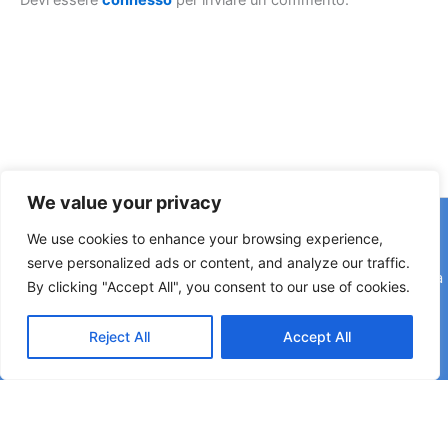
We value your privacy
Copyright © 2026 © F2 Radio Lab - Università degli Studi di
We use cookies to enhance your browsing experience,
Napoli Federico II è una testata registrata presso il Tribunale di
serve personalized ads or content, and analyze our traffic.
Napoli. Aut. n.58 30-06-2006 Licenza SIAE n. 508/I/639 Società
By clicking "Accept All", you consent to our use of cookies.
Consortile Fonografici per azioni SCF 84/06
Reject All
Accept All
Direttore Editoriale: Rettore Matteo Lorito | Direttore Responsabile: Maria Esposito
Coordinatore di Redazione: Pier Luigi Razzano | Segreteria di Redazione: Corinne
Montano