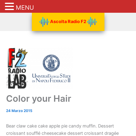
MENU
Vai
Ascolta Radio F2
al
contenuto
Color your Hair
24 Marzo 2015
Bear claw cake cake apple pie candy muffin. Dessert
croissant soufflé cheesecake dessert croissant dragée