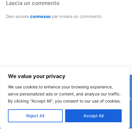
Lascia un commento
Devi essere
connesso
per inviare un commento.
We value your privacy
Copyright © 2026 © F2 Radio Lab - Università degli Studi di
We use cookies to enhance your browsing experience,
Napoli Federico II è una testata registrata presso il Tribunale di
serve personalized ads or content, and analyze our traffic.
Napoli. Aut. n.58 30-06-2006 Licenza SIAE n. 508/I/639 Società
By clicking "Accept All", you consent to our use of cookies.
Consortile Fonografici per azioni SCF 84/06
Reject All
Accept All
Direttore Editoriale: Rettore Matteo Lorito | Direttore Responsabile: Maria Esposito