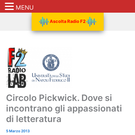
MENU
Vai
Ascolta Radio F2
al
contenuto
Circolo Pickwick. Dove si
incontrano gli appassionati
di letteratura
5 Marzo 2013