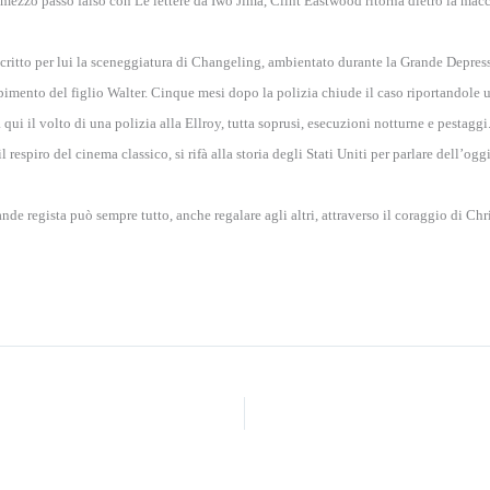
l mezzo passo falso con Le lettere da Iwo Jima, Clint Eastwood ritorna dietro la macch
critto per lui la sceneggiatura di Changeling, ambientato durante la Grande Depressi
rapimento del figlio Walter. Cinque mesi dopo la polizia chiude il caso riportandole
qui il volto di una polizia alla Ellroy, tutta soprusi, esecuzioni notturne e pestaggi
espiro del cinema classico, si rifà alla storia degli Stati Uniti per parlare dell’ogg
de regista può sempre tutto, anche regalare agli altri, attraverso il coraggio di Christ