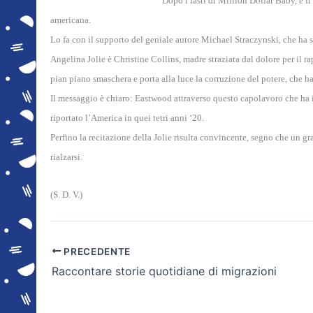
Dopo i fasti di Million Dollar Baby, e i
americana.
Lo fa con il supporto del geniale autore Michael Straczynski, che ha s
Angelina Jolie è Christine Collins, madre straziata dal dolore per il 
pian piano smaschera e porta alla luce la corruzione del potere, che ha 
Il messaggio è chiaro: Eastwood attraverso questo capolavoro che ha il r
riportato l’America in quei tetri anni ‘20.
Perfino la recitazione della Jolie risulta convincente, segno che un gran
rialzarsi.
(S. D. V.)
PRECEDENTE
Raccontare storie quotidiane di migrazioni