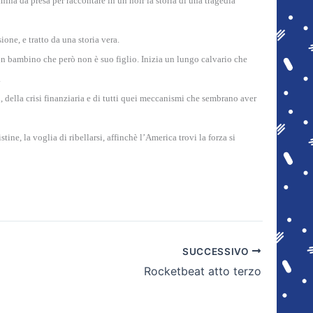
ina da presa per raccontare in un noir la storia di una tragedia
one, e tratto da una storia vera.
 un bambino che però non è suo figlio. Inizia un lungo calvario che
.
i, della crisi finanziaria e di tutti quei meccanismi che sembrano aver
ine, la voglia di ribellarsi, affinchè l’America trovi la forza si
SUCCESSIVO
Rocketbeat atto terzo