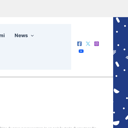
mi
News