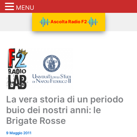
MENU
Vai
Ascolta Radio F2
al
contenuto
La vera storia di un periodo
buio dei nostri anni: le
Brigate Rosse
9 Maggio 2011