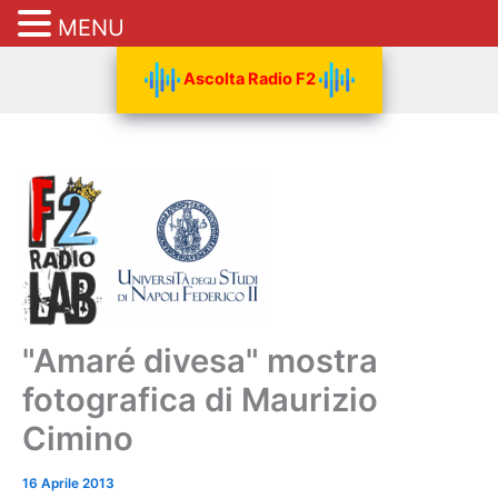
MENU
Vai
Ascolta Radio F2
al
contenuto
"Amaré divesa" mostra
fotografica di Maurizio
Cimino
16 Aprile 2013