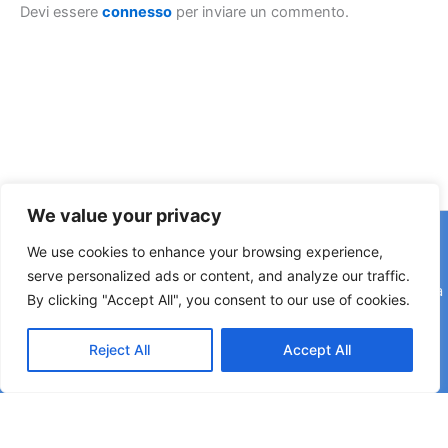
Devi essere
connesso
per inviare un commento.
We value your privacy
Copyright © 2026 © F2 Radio Lab - Università degli Studi di
We use cookies to enhance your browsing experience,
Napoli Federico II è una testata registrata presso il Tribunale di
serve personalized ads or content, and analyze our traffic.
Napoli. Aut. n.58 30-06-2006 Licenza SIAE n. 508/I/639 Società
By clicking "Accept All", you consent to our use of cookies.
Consortile Fonografici per azioni SCF 84/06
Reject All
Accept All
Direttore Editoriale: Rettore Matteo Lorito | Direttore Responsabile: Maria Esposito
Coordinatore di Redazione: Pier Luigi Razzano | Segreteria di Redazione: Corinne