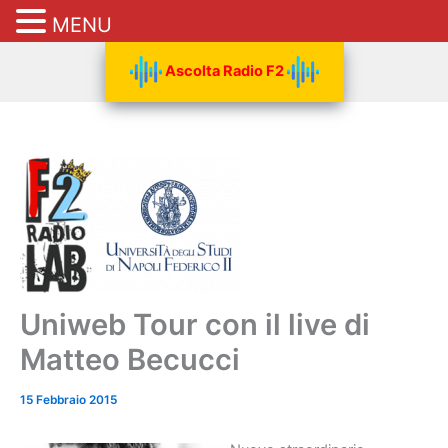
MENU
Vai
Ascolta Radio F2
al
contenuto
Uniweb Tour con il live di
Matteo Becucci
15 Febbraio 2015