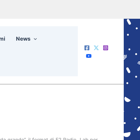
mi
News
 da grande”, il format di F2 Radio Lab per