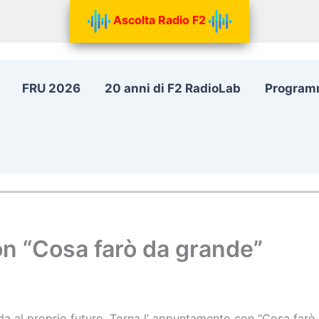
Ascolta Radio F2
FRU 2026
20 anni di F2 RadioLab
Program
n “Cosa farò da grande”
da al proprio futuro. Torna l’ appuntamento con “Cosa farò