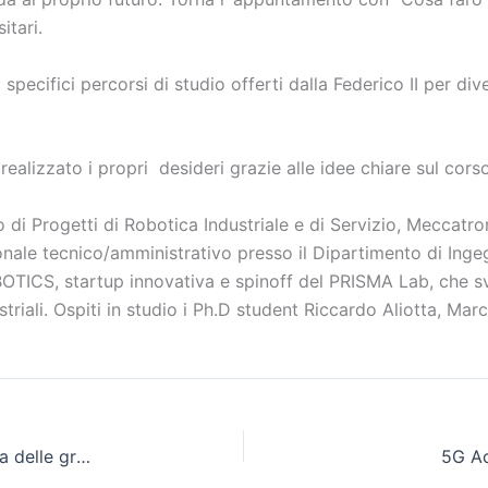
itari.
 specifici percorsi di studio offerti dalla Federico II per d
ealizzato i propri desideri grazie alle idee chiare sul corso
 di Progetti di Robotica Industriale e di Servizio, Meccatr
sonale tecnico/amministrativo presso il Dipartimento di Inge
BOTICS, startup innovativa e spinoff del PRISMA Lab, che sv
striali. Ospiti in studio i Ph.D student Riccardo Aliotta, M
“Manager per un giorno”. Gli studenti alla scoperta delle grandi aziende
5G Ac