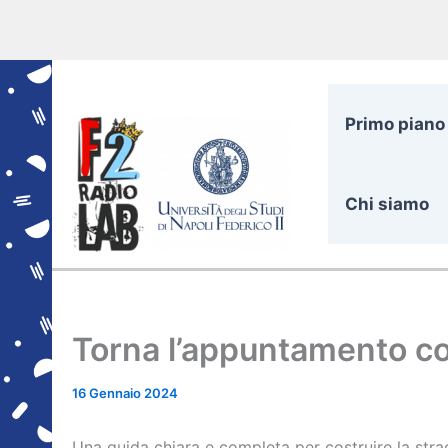
Vai
al
contenuto
Primo piano
Chi siamo
Torna l’appuntamento co
16 Gennaio 2024
Una guida chiara e completa per costruire la stra