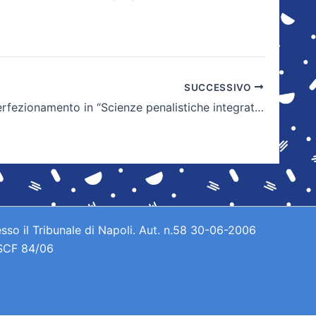
SUCCESSIVO
Corso di perfezionamento in “Scienze penalistiche integrate”
sso il Tribunale di Napoli. Aut. n.58 30-06-2006
 SCF 84/06