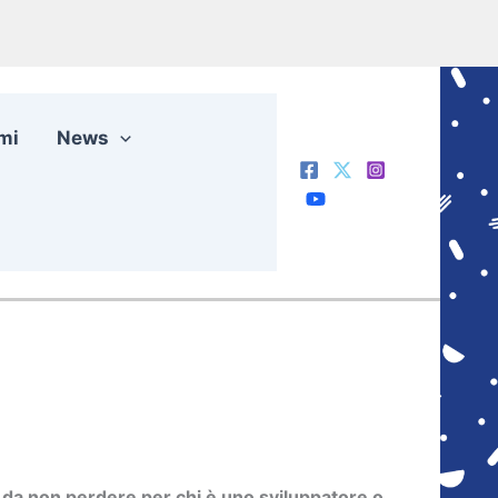
mi
News
tà da non perdere per chi è uno sviluppatore o