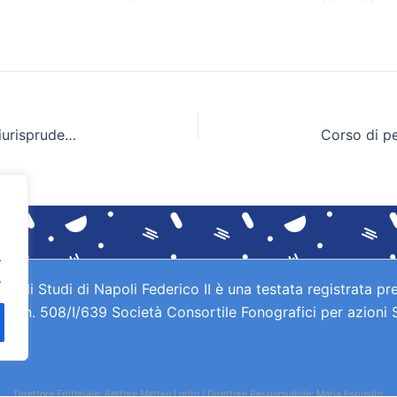
Attuazione del nuovo ordinamento didattico di Giurisprudenza
.
.
gli Studi di Napoli Federico II è una testata registrata pre
IAE n. 508/I/639 Società Consortile Fonografici per azioni
Direttore Editoriale: Rettore Matteo Lorito | Direttore Responsabile: Maria Esposito