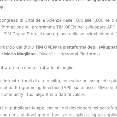
up.
congressi di Città della Scienza dalle 11.00 alle 13.00 nell
i formazione sul programma TIM OPEN per sviluppare APP d
l TIM Digital Store, il marketplace delle soluzioni cloud di 
Workshop dal titolo
TIM OPEN: la piattaforma degli sviluppato
 e
Mario Maglione
(Olivetti – Horizontal Platforms).
attaforma e come sfruttarle al meglio.
nfrastrutturali di alta qualità, con soluzioni semplici o pi
cation Programming Interface (API), sia di asset TIM che di 
 community i tuoi algoritmi o dati di valore.
 di pubblicare le applicazioni dei developers nel portafogli
endo così ai developer di focalizzarsi sullo sviluppo applica