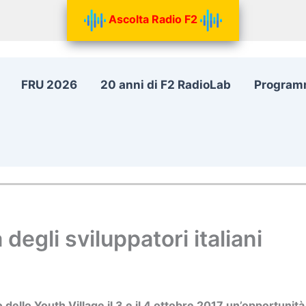
Ascolta Radio F2
FRU 2026
20 anni di F2 RadioLab
Program
degli sviluppatori italiani
o dello Youth Village il 3 e il 4 ottobre 2017 un’opportuni