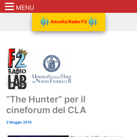
MENU
Vai
Ascolta Radio F2
al
contenuto
“The Hunter” per il
cineforum del CLA
2 Maggio 2016