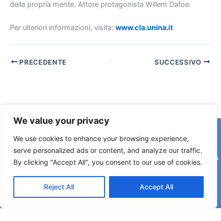
della propria mente. Attore protagonista Willem Dafoe.
Per ulteriori informazioni, visita:
www.cla.unina.it
PRECEDENTE
SUCCESSIVO
We value your privacy
Copyright © 2026 © F2 Radio Lab - Università degli Studi di
We use cookies to enhance your browsing experience,
Napoli Federico II è una testata registrata presso il Tribunale di
serve personalized ads or content, and analyze our traffic.
Napoli. Aut. n.58 30-06-2006 Licenza SIAE n. 508/I/639 Società
By clicking "Accept All", you consent to our use of cookies.
Consortile Fonografici per azioni SCF 84/06
Reject All
Accept All
Direttore Editoriale: Rettore Matteo Lorito | Direttore Responsabile: Maria Esposito