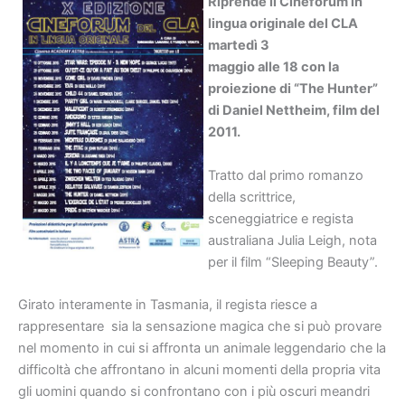
Riprende il Cineforum in
lingua originale del CLA
martedì 3
maggio alle 18 con la
proiezione di “The Hunter”
di Daniel Nettheim, film del
2011.
Tratto dal primo romanzo
della scrittrice,
sceneggiatrice e regista
australiana Julia Leigh, nota
per il film “Sleeping Beauty”.
Girato interamente in Tasmania, il regista riesce a
rappresentare sia la sensazione magica che si può provare
nel momento in cui si affronta un animale leggendario che la
difficoltà che affrontano in alcuni momenti della propria vita
gli uomini quando si confrontano con i più oscuri meandri