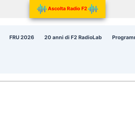
Ascolta Radio F2
FRU 2026
20 anni di F2 RadioLab
Program