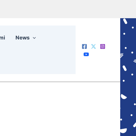
mi
News