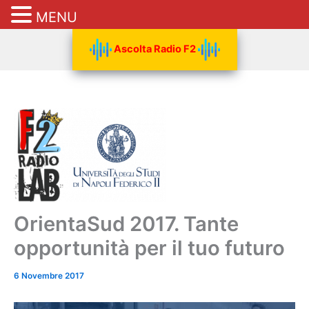
MENU
Vai
Ascolta Radio F2
al
contenuto
OrientaSud 2017. Tante
opportunità per il tuo futuro
6 Novembre 2017