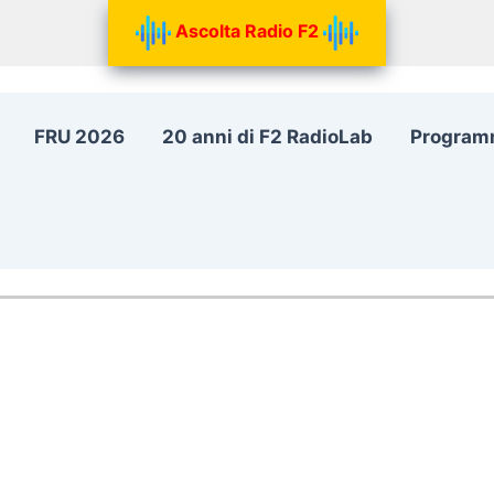
Ascolta Radio F2
FRU 2026
20 anni di F2 RadioLab
Program