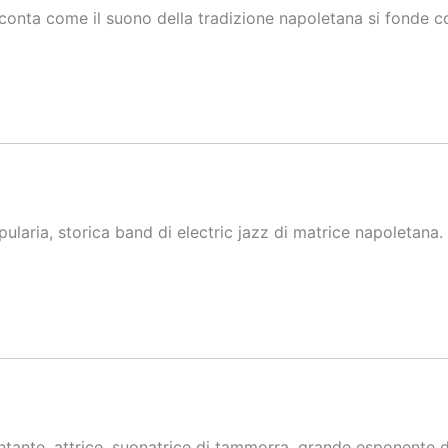
onta come il suono della tradizione napoletana si fonde con 
laria, storica band di electric jazz di matrice napoletana.
tante, attrice, suonatrice di tammorra, grande esponente d