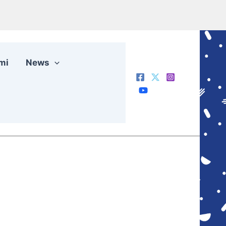
mi
News