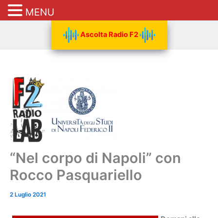
MENU
Vai
Ascolta Radio F2
al
contenuto
“Nel corpo di Napoli” con
Rocco Pasquariello
2 Luglio 2021