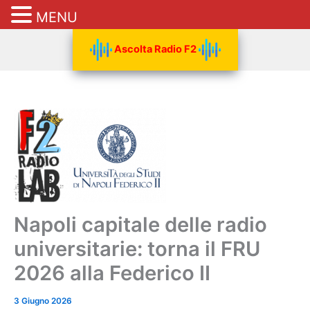
MENU
Vai
Ascolta Radio F2
al
contenuto
Napoli capitale delle radio
universitarie: torna il FRU
2026 alla Federico II
3 Giugno 2026