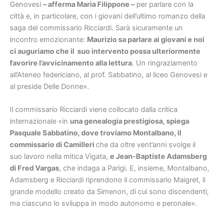
Genovesi
– afferma Maria Filippone –
per parlare con la
città e, in particolare, con i giovani dell’ultimo romanzo della
saga del commissario Ricciardi. Sarà sicuramente un
incontro emozionante:
Maurizio sa parlare ai giovani e noi
ci auguriamo che il suo intervento possa ulteriormente
favorire l’avvicinamento alla lettura
. Un ringraziamento
all’Ateneo federiciano, al prof. Sabbatino, al liceo Genovesi e
al preside Delle Donne».
Il commissario Ricciardi viene collocato dalla critica
internazionale «in
una genealogia prestigiosa, spiega
Pasquale Sabbatino, dove troviamo Montalbano, il
commissario di Camilleri
che da oltre vent’anni svolge il
suo lavoro nella mitica Vigata,
e Jean-Baptiste Adamsberg
di Fred Vargas
, che indaga a Parigi. E, insieme, Montalbano,
Adamsberg e Ricciardi riprendono il commissario Maigret, il
grande modello creato da Simenon, di cui sono discendenti,
ma ciascuno lo sviluppa in modo autonomo e peronale».