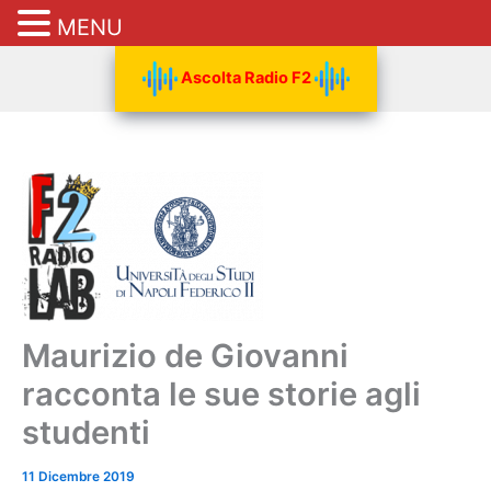
MENU
Vai
Ascolta Radio F2
al
contenuto
Maurizio de Giovanni
racconta le sue storie agli
studenti
11 Dicembre 2019