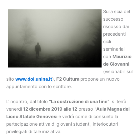
Sulla scia del
successo
riscosso dai
precedenti
cicli
seminariali
con
Maurizio
de Giovanni
(visionabili sul
sito
www.dol.unina.it
),
F2 Cultura
propone un nuovo
appuntamento con lo scrittore.
L’incontro, dal titolo
“La costruzione di una fine”
, si terrà
venerdì
12 dicembre 2019 alle 12
presso l’
Aula Magna del
Liceo Statale Genovesi
e vedrà come di consueto la
partecipazione attiva di giovani studenti, interlocutori
privilegiati di tale iniziativa.