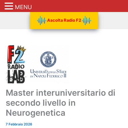
MENU
Vai
Ascolta Radio F2
al
contenuto
Master interuniversitario di
secondo livello in
Neurogenetica
7 Febbraio 2026