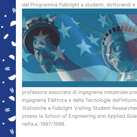
dal Programma Fulbright a studenti, dottorandi e 
professore associato di ingegneria industriale pre
Ingegneria Elettrica e delle Tecnologie dell’Inform
Statistiche e Fulbright Visiting Student Research
presso la School of Engineering and Applied Scienc
nell’a.a. 1997/1998.