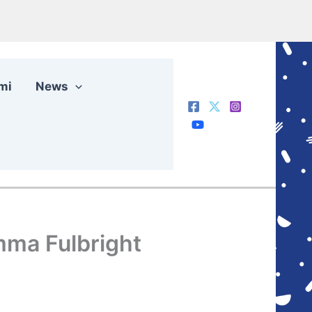
mi
News
amma Fulbright