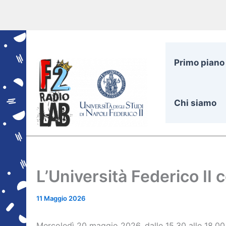
Vai
al
contenuto
Primo piano
Chi siamo
L’Università Federico II
11 Maggio 2026
Mercoledì 20 maggio 2026, dalle 15.30 alle 18.00,