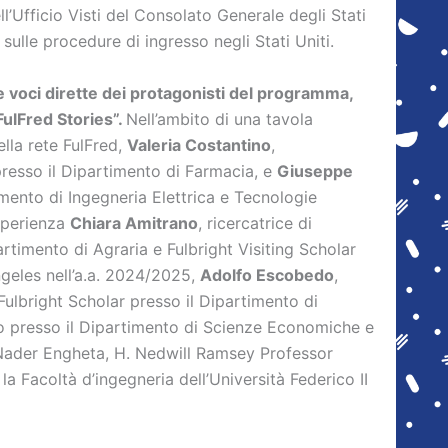
ll’Ufficio Visti del Consolato Generale degli Stati
sulle procedure di ingresso negli Stati Uniti.
e voci dirette dei protagonisti del programma,
“FulFred Stories”.
Nell’ambito di una tavola
lla rete FulFred,
Valeria Costantino
,
resso il Dipartimento di Farmacia, e
Giuseppe
imento di Ingegneria Elettrica e Tecnologie
esperienza
Chiara Amitrano
, ricercatrice di
rtimento di Agraria e Fulbright Visiting Scholar
ngeles nell’a.a. 2024/2025,
Adolfo Escobedo
,
Fulbright Scholar presso il Dipartimento di
o presso il Dipartimento di Scienze Economiche e
e Nader Engheta, H. Nedwill Ramsey Professor
a Facoltà d’ingegneria dell’Università Federico II