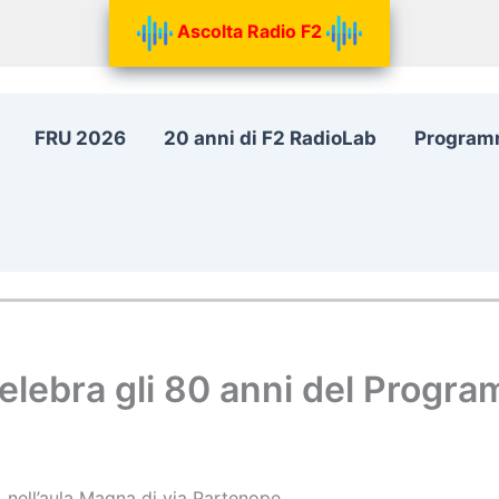
Ascolta Radio F2
FRU 2026
20 anni di F2 RadioLab
Program
 celebra gli 80 anni del Progr
 nell’aula Magna di via Partenope