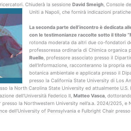
ricercatori. Chiuderà la sessione
David Smeigh
, Console de
Uniti a
Napoli, che fornirà indicazioni pratiche 
La seconda parte dell’incontro è dedicata all
con le testimonianze raccolte sotto il titolo 
rotonda moderata da altri due co-fondatori de
professoressa ordinaria di Chimica organica p
Ruello
, professore associato presso il Dipart
dell’Informazione, racconteranno la propria 
botanica ambientale e applicata presso il Dipa
presso la California State University di Los A
sso la North Carolina State University ed attualmente U.S. 
azione dell’Università Federico II,
Matteo Vasca
, dottorand
er presso la Northwestern University nell’a.a. 2024/2025, 
e dell’University of Pennsylvania e Fulbright Chair presso l