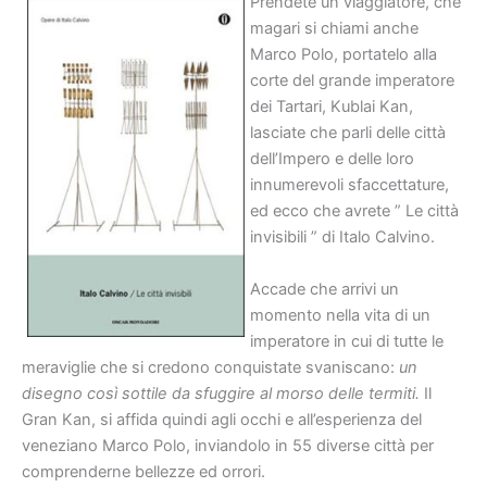
Prendete un viaggiatore, che
magari si chiami anche
Marco Polo, portatelo alla
corte del grande imperatore
dei Tartari, Kublai Kan,
lasciate che parli delle città
dell’Impero e delle loro
innumerevoli sfaccettature,
ed ecco che avrete ” Le città
invisibili ” di Italo Calvino.
Accade che arrivi un
momento nella vita di un
imperatore in cui di tutte le
meraviglie che si credono conquistate svaniscano:
un
disegno così sottile da sfuggire al morso delle termiti.
Il
Gran Kan, si affida quindi agli occhi e all’esperienza del
veneziano Marco Polo, inviandolo in 55 diverse città per
comprenderne bellezze ed orrori.