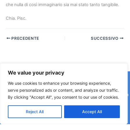
che nulla di così immaginario sia mai stato tanto tangibile.
Chia. Pisc.
PRECEDENTE
SUCCESSIVO
We value your privacy
Copyright © 2026 © F2 Radio Lab - Università degli Studi di
We use cookies to enhance your browsing experience,
Napoli Federico II è una testata registrata presso il Tribunale di
serve personalized ads or content, and analyze our traffic.
Napoli. Aut. n.58 30-06-2006 Licenza SIAE n. 508/I/639 Società
By clicking "Accept All", you consent to our use of cookies.
Consortile Fonografici per azioni SCF 84/06
Reject All
Accept All
Direttore Editoriale: Rettore Matteo Lorito | Direttore Responsabile: Maria Esposito