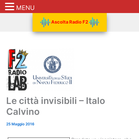
MENU
Vai
Ascolta Radio F2
al
contenuto
Le città invisibili – Italo
Calvino
25 Maggio 2016