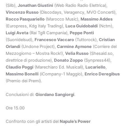
(Silb),
Jonathan Giustini
(Web Radio Radio Elettrica),
Vincenzo Russo
(Discodays, Veragency, MVO Concerti),
Rocco Pasquariello
(Marocco Music),
Massimo Addes
(Europress, Kdg Italy Trading),
Luca Guidobaldi
(Nctm),
Luigi Aveta
(Rai TgR Campania),
Peppe Ponti
(Suonidelsud),
Francesco Vaccaro
(Tuttorock),
Cristian
Orlandi
(Undone Project),
Carmine Aymone
(Corriere del
Mezzogiorno – Mostra Rock!),
Velia Russo
(Shesaid.so,
direttrice di produzione),
Donato Zoppo
(Synpress44),
Claudio Poggi
(Marechiaro Ed. Musicali),
Lucariello
,
Massimo Bonelli
(iCompany-1 Maggio),
Enrico Deregibus
(Premio dei Premi).
Conclusioni di:
Giordano Sangiorgi
.
Ore 15.00
Confronto con gli artisti del
Napule’s Power