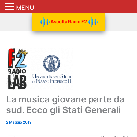
MENU
Vai
Ascolta Radio F2
al
contenuto
La musica giovane parte da
sud. Ecco gli Stati Generali
2 Maggio 2019