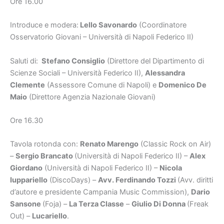
Ore 16.00
Introduce e modera:
Lello Savonardo
(Coordinatore
Osservatorio Giovani – Università di Napoli Federico II)
Saluti di:
Stefano Consiglio
(Direttore del Dipartimento di
Scienze Sociali – Università Federico II),
Alessandra
Clemente
(Assessore Comune di Napoli) e
Domenico De
Maio
(Direttore Agenzia Nazionale Giovani)
Ore 16.30
Tavola rotonda con:
Renato Marengo
(Classic Rock on Air)
–
Sergio Brancato
(Università di Napoli Federico II) –
Alex
Giordano
(Università di Napoli Federico II) –
Nicola
Iuppariello
(DiscoDays) –
Avv. Ferdinando Tozzi
(Avv. diritti
d’autore e presidente Campania Music Commission),
Dario
Sansone
(Foja) –
La Terza Classe
–
Giulio Di Donna
(Freak
Out) –
Lucariello
.