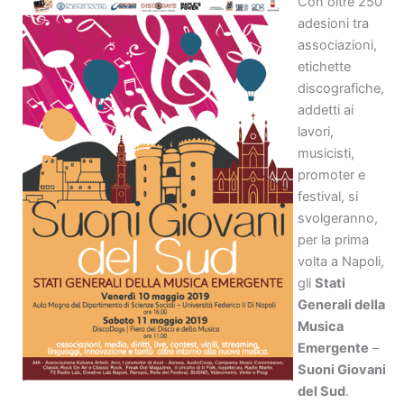
Con oltre 250
adesioni tra
associazioni,
etichette
discografiche,
addetti ai
lavori,
musicisti,
promoter e
festival, si
svolgeranno,
per la prima
volta a Napoli,
gli
Stati
Generali della
Musica
Emergente
–
Suoni Giovani
del Sud
.