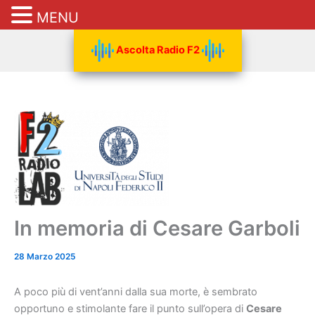
MENU
Vai
Ascolta Radio F2
al
contenuto
In memoria di Cesare Garboli
28 Marzo 2025
A poco più di vent’anni dalla sua morte, è sembrato
opportuno e stimolante fare il punto sull’opera di
Cesare