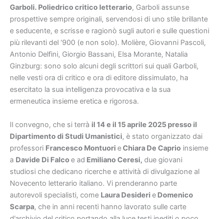
Garboli. Poliedrico critico letterario
, Garboli assunse
prospettive sempre originali, servendosi di uno stile brillante
e seducente, e scrisse e ragionò sugli autori e sulle questioni
più rilevanti del ‘900 (e non solo). Molière, Giovanni Pascoli,
Antonio Delfini, Giorgio Bassani, Elsa Morante, Natalia
Ginzburg: sono solo alcuni degli scrittori sui quali Garboli,
nelle vesti ora di critico e ora di editore dissimulato, ha
esercitato la sua intelligenza provocativa e la sua
ermeneutica insieme eretica e rigorosa.
Il convegno, che si terrà
il 14 e il 15 aprile 2025 presso il
Dipartimento di Studi Umanistici
, è stato organizzato dai
professori
Francesco Montuori
e
Chiara De Caprio
insieme
a
Davide Di Falco
e ad
Emiliano Ceresi,
due giovani
studiosi che dedicano ricerche e attività di divulgazione al
Novecento letterario italiano. Vi prenderanno parte
autorevoli specialisti, come
Laura Desideri
e
Domenico
Scarpa
, che in anni recenti hanno lavorato sulle carte
d’archivio del critico portando alla luce testi inediti o poco