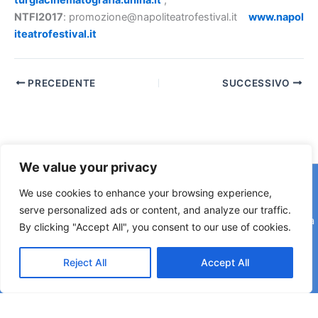
turgiacinematografia.unina.it
;
NTFI2017
: promozione@napoliteatrofestival.it
www.napol
iteatrofestival.it
PRECEDENTE
SUCCESSIVO
We value your privacy
Copyright © 2026 © F2 Radio Lab - Università degli Studi di
We use cookies to enhance your browsing experience,
Napoli Federico II è una testata registrata presso il Tribunale di
serve personalized ads or content, and analyze our traffic.
Napoli. Aut. n.58 30-06-2006 Licenza SIAE n. 508/I/639 Società
By clicking "Accept All", you consent to our use of cookies.
Consortile Fonografici per azioni SCF 84/06
Reject All
Accept All
Direttore Editoriale: Rettore Matteo Lorito | Direttore Responsabile: Maria Esposito
Coordinatore di Redazione: Pier Luigi Razzano | Segreteria di Redazione: Corinne