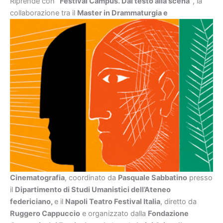
Riprende con
“Festival Campus. Dal testo alla scena”
, la
colla
borazione tra il
Master in Drammaturgia e
Cinematografia
, coordinato da
Pasquale Sabbatino
presso
il
Dipartimento di Studi Umanistici dell’Ateneo
federiciano,
e il
Napoli Teatro Festival Italia
, diretto da
Ruggero Cappuccio
e organizzato dalla
Fondazione