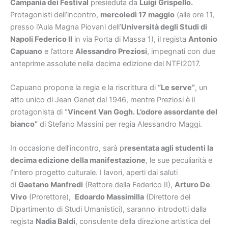
Campania dei Festival
presieduta da
Luigi Grispello.
Protagonisti dell’incontro,
mercoledì 17 maggio
(alle ore 11,
presso l’Aula Magna Piovani dell’
Università degli Studi di
Napoli Federico II
in via Porta di Massa 1), il regista
Antonio
Capuano
e l’attore
Alessandro Preziosi
, impegnati con due
anteprime assolute nella decima edizione del NTFI2017.
Capuano propone la regia e la riscrittura di
“
Le serve”
, un
atto unico di Jean Genet del 1946, mentre Preziosi è il
protagonista di “
Vincent Van Gogh. L’odore assordante del
bianco”
di Stefano Massini per regia Alessandro Maggi.
In occasione dell’incontro, sarà p
resentata agli studenti la
decima edizione della manifestazione
, le sue peculiarità e
l’intero progetto culturale. I lavori, aperti dai saluti
di
Gaetano Manfredi
(Rettore della Federico II),
Arturo De
Vivo
(Prorettore),
Edoardo Massimilla
(Direttore del
Dipartimento di Studi Umanistici), saranno introdotti dalla
regista
Nadia Baldi
, consulente della direzione artistica del