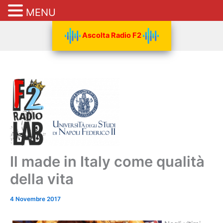
MENU
Vai
Ascolta Radio F2
al
contenuto
Il made in Italy come qualità
della vita
4 Novembre 2017