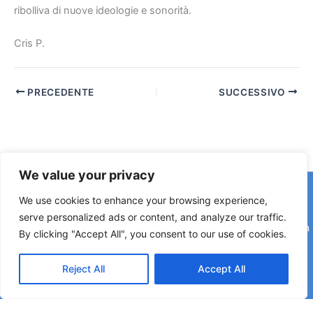
ribolliva di nuove ideologie e sonorità.
Cris P.
PRECEDENTE
SUCCESSIVO
We value your privacy
Copyright © 2026 © F2 Radio Lab - Università degli Studi di
We use cookies to enhance your browsing experience,
Napoli Federico II è una testata registrata presso il Tribunale di
serve personalized ads or content, and analyze our traffic.
Napoli. Aut. n.58 30-06-2006 Licenza SIAE n. 508/I/639 Società
By clicking "Accept All", you consent to our use of cookies.
Consortile Fonografici per azioni SCF 84/06
Reject All
Accept All
Direttore Editoriale: Rettore Matteo Lorito | Direttore Responsabile: Maria Esposito