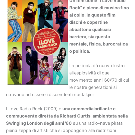
Un film come “I Love Radio
Rock” è pieno di musica fino
al collo. In questo film
dischi e copertine
abbattono qualsiasi
barriera, sia questa
mentale, fisica, burocratica
o politica.
La pellicola dà nuovo lustro
all’esplosività di quel
movimento anni ’60/’70 di cui
le nostre generazioni si
ritrovano ad essere i discendenti nostalgici.
I Love Radio Rock (2009) è
una commedia brillante e
commuovente diretta da Richard Curtis, ambientata nella
Swinging London degli anni ’60
su una radio-nave pirata
piena zeppa di artisti che si oppongono alle restrizioni