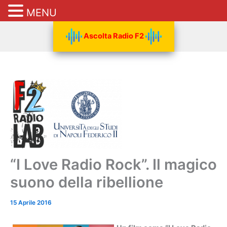
MENU
Vai
Ascolta Radio F2
al
contenuto
“I Love Radio Rock”. Il magico
suono della ribellione
15 Aprile 2016