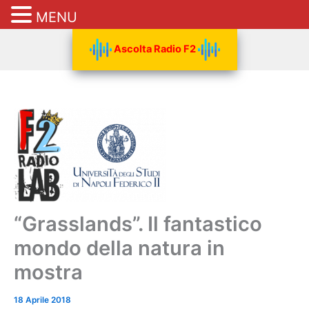
MENU
Vai
Ascolta Radio F2
al
contenuto
“Grasslands”. Il fantastico
mondo della natura in
mostra
18 Aprile 2018