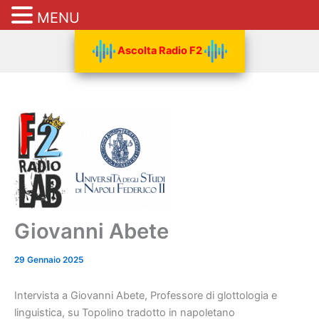
MENU
Vai
Ascolta Radio F2
al
contenuto
Giovanni Abete
29 Gennaio 2025
Intervista a Giovanni Abete, Professore di glottologia e
linguistica, su Topolino tradotto in napoletano