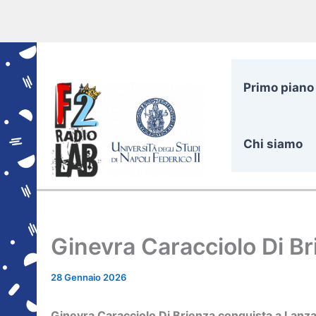
Vai
al
contenuto
Primo piano
Chi siamo
Ginevra Caracciolo Di B
28 Gennaio 2026
Ginevra Caracciolo Di Brienza conquista a Lanzar