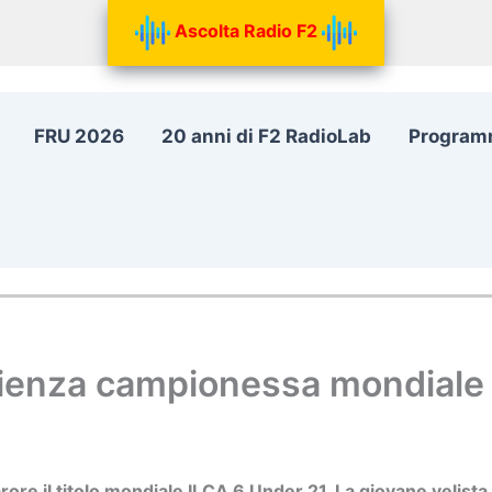
Ascolta Radio F2
FRU 2026
20 anni di F2 RadioLab
Program
rienza campionessa mondiale
ore il titolo mondiale ILCA 6 Under 21. La giovane velista