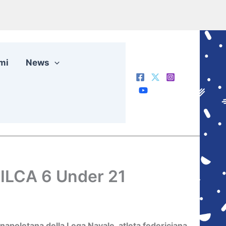
mi
News
 ILCA 6 Under 21
 napoletana della Lega Navale, atleta federiciana