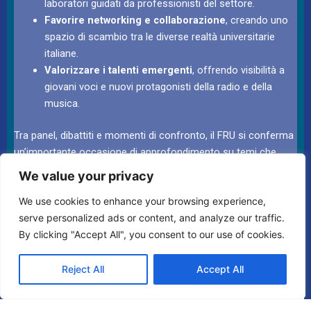
laboratori guidati da professionisti del settore.
Favorire networking e collaborazione
, creando uno
spazio di scambio tra le diverse realtà universitarie
italiane.
Valorizzare i talenti emergenti
, offrendo visibilità a
giovani voci e nuovi protagonisti della radio e della
musica.
Tra panel, dibattiti e momenti di confronto, il FRU si conferma
un’importante occasione di approfondimento su temi che
spaziano dalla musica al cinema, dall’arte alla comunicazione
We value your privacy
multimediale, fino alla vita universitaria nel suo complesso. Un
We use cookies to enhance your browsing experience,
appuntamento che unisce tradizione e innovazione, e che
serve personalized ads or content, and analyze our traffic.
continua a dare voce alle nuove generazioni.
By clicking "Accept All", you consent to our use of cookies.
Programma in aggiornamento
Reject All
Accept All