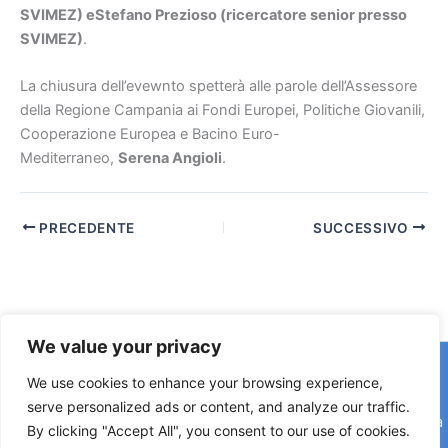
SVIMEZ) eStefano Prezioso (ricercatore senior presso
SVIMEZ)
.
La chiusura dell’evewnto spetterà alle parole dell’Assessore
della Regione Campania ai Fondi Europei, Politiche Giovanili,
Cooperazione Europea e Bacino Euro-
Mediterraneo,
Serena Angioli
.
PRECEDENTE
SUCCESSIVO
We value your privacy
Copyright © 2026 © F2 Radio Lab - Università degli Studi di
We use cookies to enhance your browsing experience,
Napoli Federico II è una testata registrata presso il Tribunale di
serve personalized ads or content, and analyze our traffic.
Napoli. Aut. n.58 30-06-2006 Licenza SIAE n. 508/I/639 Società
By clicking "Accept All", you consent to our use of cookies.
Consortile Fonografici per azioni SCF 84/06