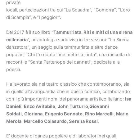
private
locali, partecipazioni tra cui “La Squadra”
,
“Gomorra”, “L’oro
di Scampia”, e “I peggiori”.
Del 2017 è il suo libro “
Tammurriata. Riti e miti di una sirena
millenaria”,
un’antologia suddivisa in tre sezioni: “La Sirena
danzatora”, un saggio sulla tammurriata e altre danze
popolari, “Chi t”o conta ‘nce mette ‘a jonta”, una raccolta di
racconti e “Santa Partenope dei dannati”, dedicata alla
poesia.
Ha lavorato sia nel teatro classico che contemporaneo, sia
in quello all’avanguardia che in quello comico, collaborando
con i più importanti nomi del panorama artistico italiano:
Isa
Danieli
,
Enzo Avitabile
,
John Turturro
,
Giovanni
Soldati
,
Gloriana
,
Eugenio Bennato
,
Rino Marcelli
,
Mario
Merola
,
Marcello Colasurdo, Serena Rossi
.
E’ docente di danza popolare e di laboratori nei quali