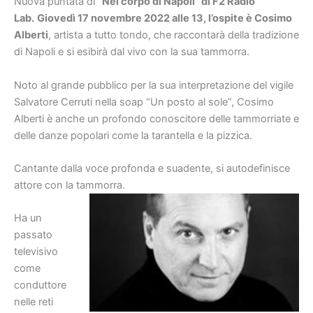
Nuova puntata di “
Nel corpo di Napoli” di F2 Radio
Lab.
Giovedì 17 novembre 2022 alle 13, l’ospite è
Cosimo
Alberti
, artista a tutto tondo, che raccontarà della tradizione
di Napoli e si esibirà dal vivo con la sua tammorra.
Noto al grande pubblico per la sua interpretazione del vigile
Salvatore Cerruti nella soap “Un posto al sole”, Cosimo
Alberti è anche un profondo conoscitore delle tammorriate e
delle danze popolari come la tarantella e la pizzica.
Cantante dalla voce profonda e suadente, si autodefinisce
attore con la tammorra.
Ha un
passato
televisivo
come
conduttore
nelle reti