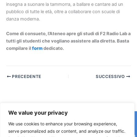
insegna a suonare la tammorra, a ballare e cantare ad un
pubblico di tutte le età, oltre a collaborare con scuole di
danza moderna.
Come di consueto, l’Ateneo apre gli studi di F2 Radio Lab a
tutti gli studenti che vogliano assistere alla diretta. Basta
compilare il
form
dedicato.
PRECEDENTE
SUCCESSIVO
We value your privacy
Copyright © 2026 © F2 Radio Lab - Università degli Studi di
We use cookies to enhance your browsing experience,
Napoli Federico II è una testata registrata presso il Tribunale di
serve personalized ads or content, and analyze our traffic.
Napoli. Aut. n.58 30-06-2006 Licenza SIAE n. 508/I/639 Società