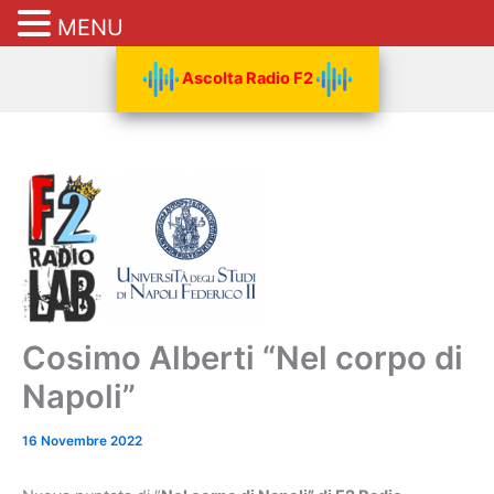
MENU
Vai
Ascolta Radio F2
al
contenuto
Cosimo Alberti “Nel corpo di
Napoli”
16 Novembre 2022