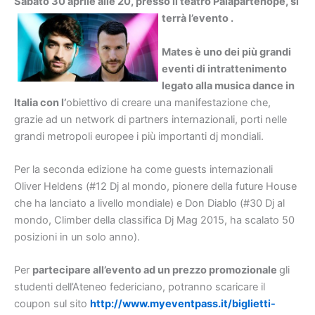
Sabato 30 aprile alle 20, presso il teatro Palapartenope, si
terrà l’evento
.
Mates è uno dei più grandi
eventi di intrattenimento
legato alla musica dance in
Italia con l’
obiettivo di creare una manifestazione che,
grazie ad un network di partners internazionali, porti nelle
grandi metropoli europee i più importanti dj mondiali.
Per la seconda edizione ha come guests internazionali
Oliver Heldens (#12 Dj al mondo, pionere della future House
che ha lanciato a livello mondiale) e Don Diablo (#30 Dj al
mondo, Climber della classifica Dj Mag 2015, ha scalato 50
posizioni in un solo anno).
Per
partecipare all’evento ad un prezzo promozionale
gli
studenti dell’Ateneo federiciano, potranno scaricare il
coupon sul sito
http://www.myeventpass.it/biglietti-