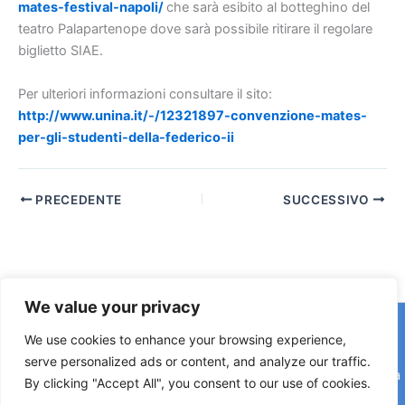
mates-festival-napoli/
che sarà esibito al botteghino del
teatro Palapartenope dove sarà possibile ritirare il regolare
biglietto SIAE.
Per ulteriori informazioni consultare il sito:
http://www.unina.it/-/12321897-convenzione-mates-
per-gli-studenti-della-federico-ii
PRECEDENTE
SUCCESSIVO
We value your privacy
Copyright © 2026 © F2 Radio Lab - Università degli Studi di
We use cookies to enhance your browsing experience,
Napoli Federico II è una testata registrata presso il Tribunale di
serve personalized ads or content, and analyze our traffic.
Napoli. Aut. n.58 30-06-2006 Licenza SIAE n. 508/I/639 Società
By clicking "Accept All", you consent to our use of cookies.
Consortile Fonografici per azioni SCF 84/06