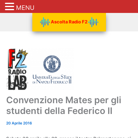
MENU
Vai
Ascolta Radio F2
al
contenuto
Convenzione Mates per gli
studenti della Federico II
20 Aprile 2016