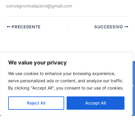
convegnorivelazioni@gmail.com
PRECEDENTE
SUCCESSIVO
We value your privacy
Copyright © 2026 © F2 Radio Lab - Università degli Studi di
We use cookies to enhance your browsing experience,
Napoli Federico II è una testata registrata presso il Tribunale di
serve personalized ads or content, and analyze our traffic.
Napoli. Aut. n.58 30-06-2006 Licenza SIAE n. 508/I/639 Società
By clicking "Accept All", you consent to our use of cookies.
Consortile Fonografici per azioni SCF 84/06
Reject All
Accept All
Direttore Editoriale: Rettore Matteo Lorito | Direttore Responsabile: Maria Esposito
Coordinatore di Redazione: Pier Luigi Razzano | Segreteria di Redazione: Corinne
Montano