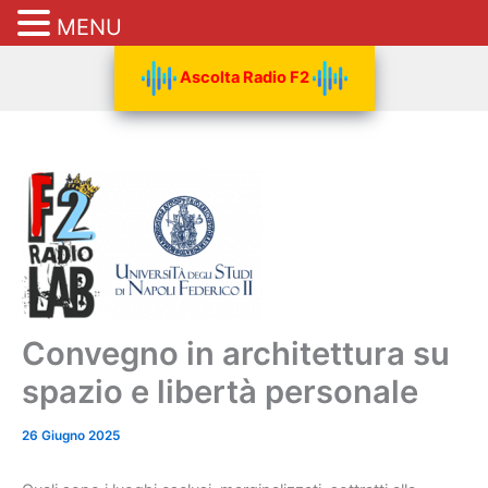
MENU
Vai
Ascolta Radio F2
al
contenuto
Convegno in architettura su
spazio e libertà personale
26 Giugno 2025