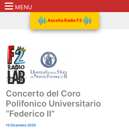
MENU
Vai
Ascolta Radio F2
al
contenuto
Concerto del Coro
Polifonico Universitario
“Federico II”
15 Dicembre 2025